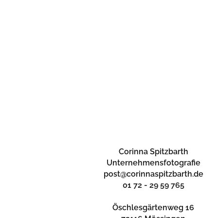
UNTERNEHMENSPORTRAIT
– GARGIULO BEI
TÜBINGEN
IN
25. OKTOBER 2021
Corinna Spitzbarth
Unternehmensfotografie
post@corinnaspitzbarth.de
01 72 - 29 59 765
Öschlesgärtenweg 16