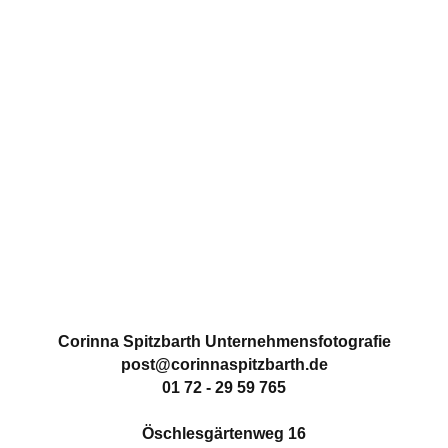
ON THE ROAD: WERBEFOTOS
SCHMÜCKEN DIE LKWS DER
DRUCKEREI CONZELMANN
IN
BILDER IM EINSATZ
28. FEBRUAR 2019
Corinna Spitzbarth Unternehmensfotografie
post@corinnaspitzbarth.de
01 72 - 29 59 765
Öschlesgärtenweg 16