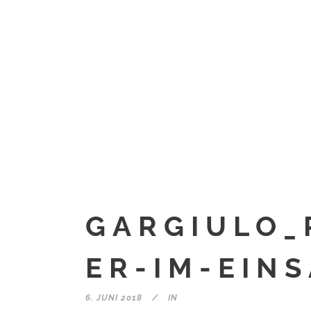
GARGIULO_
ER-IM-EIN
6. JUNI 2018
IN