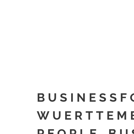
BUSINESSF
WUERTTEMB
PEOPLE_BU