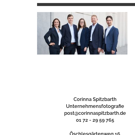
Corinna Spitzbarth
Unternehmensfotografie
post@corinnaspitzbarth.de
01 72 - 29 59 765
Öschlesgärtenweg 16