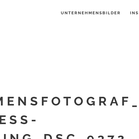
UNTERNEHMENSBILDER
INS
MENSFOTOGRAF_
ESS-
ING_DSC_9372