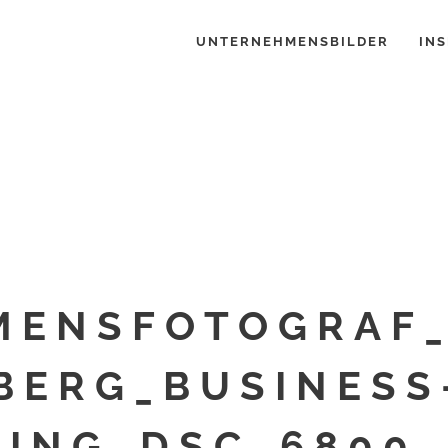
UNTERNEHMENSBILDER
INS
MENSFOTOGRAF_
ERG_BUSINESS
ING_DSC_6800