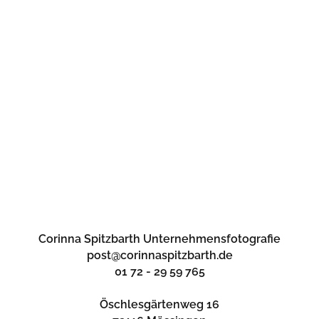
WERBEBILDER IM EINSATZ –
GROSSFLÄCHIGE WANDBILDER Z
IEREN DAS HOTEL BÄCKSTAGE & D
IE PADEFFKE KAFFEEHÄUSER
IN
BILDER IM EINSATZ
23. JULI 2017
Corinna Spitzbarth Unternehmensfotografie
post@corinnaspitzbarth.de
01 72 - 29 59 765
Öschlesgärtenweg 16